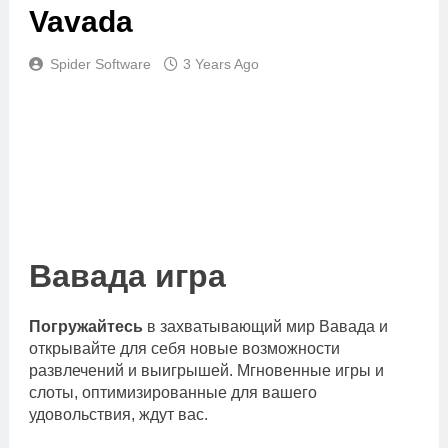
Vavada
Spider Software
3 Years Ago
Вавада игра
Погружайтесь
в захватывающий мир Вавада и
открывайте для себя новые возможности
развлечений и выигрышей. Мгновенные игры и
слоты, оптимизированные для вашего
удовольствия, ждут вас.