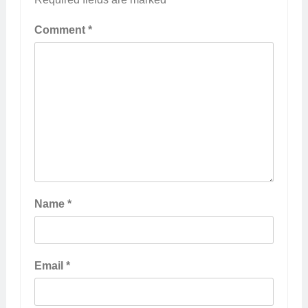
Comment
*
Name
*
Email
*