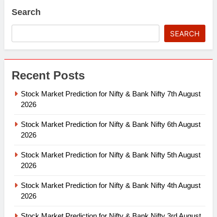
Search
SEARCH
Recent Posts
Stock Market Prediction for Nifty & Bank Nifty 7th August
2026
Stock Market Prediction for Nifty & Bank Nifty 6th August
2026
Stock Market Prediction for Nifty & Bank Nifty 5th August
2026
Stock Market Prediction for Nifty & Bank Nifty 4th August
2026
Stock Market Prediction for Nifty & Bank Nifty 3rd August