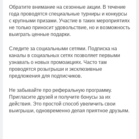
Обратите внимание на сезонные акции. В течение
года проводятся специальные турниры и конкурсы
с крупными призами. Участие в таких мероприятиях
не только приносит удовольствие, но и возможность
выиграть ценные подарки.
Следите за социальными сетями. Подписка на
каналы в социальных сетях позволяет первыми
узнавать о новых промоакциях. Часто там
проводятся розыгрыши и эксклюзивные
предложения для подписчиков.
Не забывайте про реферальную программу.
Пригласите друзей и получите бонусы за их
действия. Это простой способ увеличить свои
выигрыши, одновременно делая приятное друзьям.