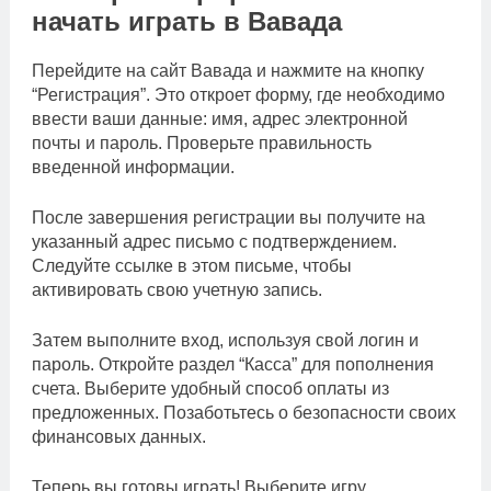
начать играть в Вавада
Перейдите на сайт Вавада и нажмите на кнопку
“Регистрация”. Это откроет форму, где необходимо
ввести ваши данные: имя, адрес электронной
почты и пароль. Проверьте правильность
введенной информации.
После завершения регистрации вы получите на
указанный адрес письмо с подтверждением.
Следуйте ссылке в этом письме, чтобы
активировать свою учетную запись.
Затем выполните вход, используя свой логин и
пароль. Откройте раздел “Касса” для пополнения
счета. Выберите удобный способ оплаты из
предложенных. Позаботьтесь о безопасности своих
финансовых данных.
Теперь вы готовы играть! Выберите игру,