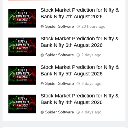
Stock Market Prediction for Nifty &
Bank Nifty 7th August 2026
Spider Software
20 hours ago
Stock Market Prediction for Nifty &
Bank Nifty 6th August 2026
Spider Software
2 days ago
Stock Market Prediction for Nifty &
Bank Nifty 5th August 2026
Spider Software
3 days ago
Stock Market Prediction for Nifty &
Bank Nifty 4th August 2026
Spider Software
4 days ago