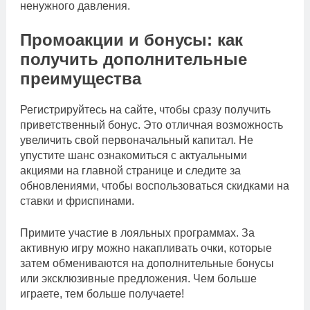
ненужного давления.
Промоакции и бонусы: как
получить дополнительные
преимущества
Регистрируйтесь на сайте, чтобы сразу получить
приветственный бонус. Это отличная возможность
увеличить свой первоначальный капитал. Не
упустите шанс ознакомиться с актуальными
акциями на главной странице и следите за
обновлениями, чтобы воспользоваться скидками на
ставки и фриспинами.
Примите участие в лояльных программах. За
активную игру можно накапливать очки, которые
затем обмениваются на дополнительные бонусы
или эксклюзивные предложения. Чем больше
играете, тем больше получаете!